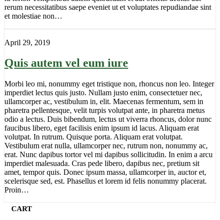
rerum necessitatibus saepe eveniet ut et voluptates repudiandae sint
et molestiae non…
April 29, 2019
Quis autem vel eum iure
Morbi leo mi, nonummy eget tristique non, rhoncus non leo. Integer
imperdiet lectus quis justo. Nullam justo enim, consectetuer nec,
ullamcorper ac, vestibulum in, elit. Maecenas fermentum, sem in
pharetra pellentesque, velit turpis volutpat ante, in pharetra metus
odio a lectus. Duis bibendum, lectus ut viverra rhoncus, dolor nunc
faucibus libero, eget facilisis enim ipsum id lacus. Aliquam erat
volutpat. In rutrum. Quisque porta. Aliquam erat volutpat.
Vestibulum erat nulla, ullamcorper nec, rutrum non, nonummy ac,
erat. Nunc dapibus tortor vel mi dapibus sollicitudin. In enim a arcu
imperdiet malesuada. Cras pede libero, dapibus nec, pretium sit
amet, tempor quis. Donec ipsum massa, ullamcorper in, auctor et,
scelerisque sed, est. Phasellus et lorem id felis nonummy placerat.
Proin…
CART