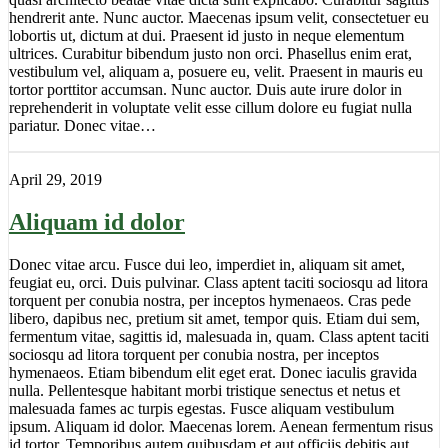
hendrerit ante. Nunc auctor. Maecenas ipsum velit, consectetuer eu
lobortis ut, dictum at dui. Praesent id justo in neque elementum
ultrices. Curabitur bibendum justo non orci. Phasellus enim erat,
vestibulum vel, aliquam a, posuere eu, velit. Praesent in mauris eu
tortor porttitor accumsan. Nunc auctor. Duis aute irure dolor in
reprehenderit in voluptate velit esse cillum dolore eu fugiat nulla
pariatur. Donec vitae…
April 29, 2019
Aliquam id dolor
Donec vitae arcu. Fusce dui leo, imperdiet in, aliquam sit amet,
feugiat eu, orci. Duis pulvinar. Class aptent taciti sociosqu ad litora
torquent per conubia nostra, per inceptos hymenaeos. Cras pede
libero, dapibus nec, pretium sit amet, tempor quis. Etiam dui sem,
fermentum vitae, sagittis id, malesuada in, quam. Class aptent taciti
sociosqu ad litora torquent per conubia nostra, per inceptos
hymenaeos. Etiam bibendum elit eget erat. Donec iaculis gravida
nulla. Pellentesque habitant morbi tristique senectus et netus et
malesuada fames ac turpis egestas. Fusce aliquam vestibulum
ipsum. Aliquam id dolor. Maecenas lorem. Aenean fermentum risus
id tortor. Temporibus autem quibusdam et aut officiis debitis aut