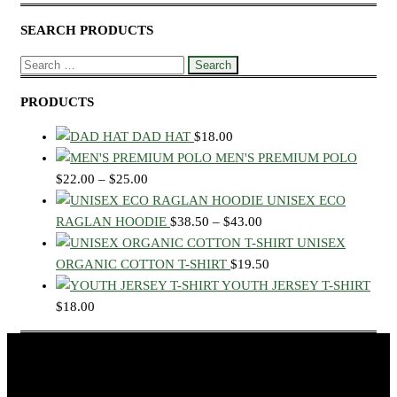
SEARCH PRODUCTS
SEARCH
FOR:
PRODUCTS
DAD HAT
$
18.00
MEN'S PREMIUM POLO
$
22.00
–
$
25.00
PRICE
RANGE:
UNISEX ECO
RAGLAN HOODIE
$22.00
$
38.50
–
$
43.00
PRICE
THROUGH
RANGE:
UNISEX
ORGANIC COTTON T-SHIRT
$25.00
$
19.50
$38.50
YOUTH JERSEY T-SHIRT
THROUGH
$
18.00
$43.00
© 2026 Learn.Land, All rights reserved.