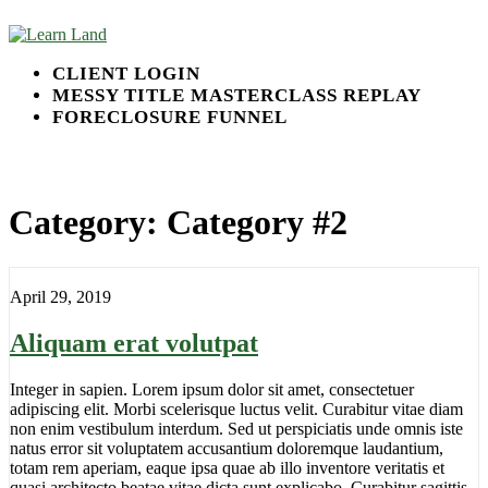
Skip
to
the
Learn Land
Land Investing Done Right
CLIENT LOGIN
content
MESSY TITLE MASTERCLASS REPLAY
FORECLOSURE FUNNEL
Category:
Category #2
April 29, 2019
Aliquam erat volutpat
Integer in sapien. Lorem ipsum dolor sit amet, consectetuer
adipiscing elit. Morbi scelerisque luctus velit. Curabitur vitae diam
non enim vestibulum interdum. Sed ut perspiciatis unde omnis iste
natus error sit voluptatem accusantium doloremque laudantium,
totam rem aperiam, eaque ipsa quae ab illo inventore veritatis et
quasi architecto beatae vitae dicta sunt explicabo. Curabitur sagittis